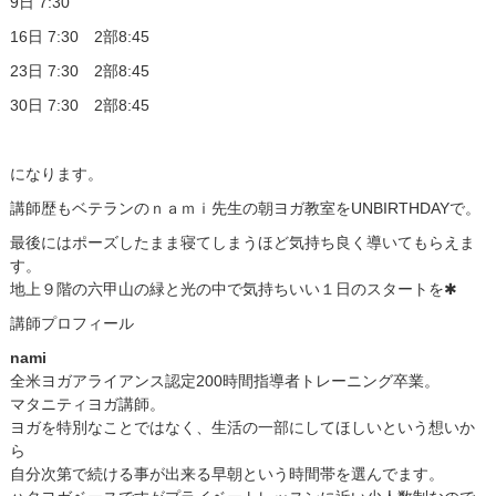
9日 7:30
16日 7:30 2部8:45
23日 7:30 2部8:45
30日 7:30 2部8:45
になります。
講師歴もベテランのｎａｍｉ先生の朝ヨガ教室をUNBIRTHDAYで。
最後にはポーズしたまま寝てしまうほど気持ち良く導いてもらえま
す。
地上９階の六甲山の緑と光の中で気持ちいい１日のスタートを✱
講師プロフィール
nami
全米ヨガアライアンス認定200時間指導者トレーニング卒業。
マタニティヨガ講師。
ヨガを特別なことではなく、生活の一部にしてほしいという想いか
ら
自分次第で続ける事が出来る早朝という時間帯を選んでます。