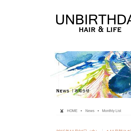
HOME
News
Monthly List