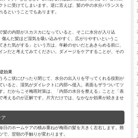
クトに受けてしまいます。逆に言えば、髪の中の水分バランスを
れるということでもあります。
で髪の内部がスカスカになっていると、そこに水分が入り込
り、傷んだ髪ほど湿気を吸い込みやすく、広がりやすいというこ
てきた気がする」という方は、年齢のせいだとあきらめる前に、
インだと考えてみてください。ダメージをケアすることが、その
逆効果
うろこ状にぴったり閉じて、水分の出入りを守ってくれる役割が
ていると、湿気がダイレクトに内部へ侵入。表面もザラついてツ
す。だからこそ梅雨対策は、「内部の水分を整える」ことと「表
で考えるのが正解です。片方だけでは、なかなか効果が続きませ
ケア
毎日のホームケアの積み重ねが梅雨の髪を大きく左右します。難
ツで、翌朝の手触りが変わります。