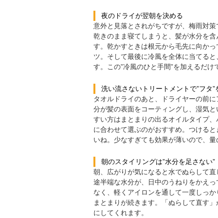
夜のドライが翌朝を決める
意外と見落とされがちですが、梅雨対策
乾きのまま寝てしまうと、髪が水分を含
す。乾かすときは根元から毛先に向かっ
ツ。そして最後に冷風を全体に当てると
す。この”冷風のひと手間”を加えるだ
洗い流さないトリートメントで”フタ”
タオルドライのあと、ドライヤーの前に
分が髪の表面をコーティングし、湿気と
すい方はまとまりの出るオイルタイプ、
に合わせて選ぶのがおすすめ。つけると
いね。少なすぎても効果が薄いので、量
朝のスタイリングは”水分を足さない”
朝、広がりが気になると水でぬらして直
途半端な水分が、日中のうねりをかえっ
なく、軽くアイロンを通して一度しっか
まとまりが続きます。「ぬらして直す」
にしてくれます。