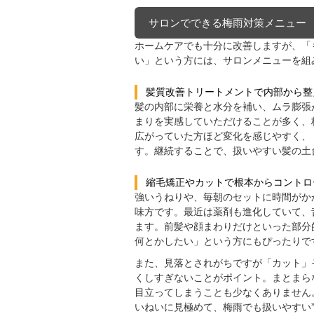
サロンでできる梅雨対策メニュー
ホームケアでも十分に改善しますが、「
い」という方には、サロンメニューを組
髪質改善トリートメントで内部から整
髪の内部に栄養と水分を補い、ムラ膨張
まりを実感していただけることが多く、
広がっていた方ほど変化を感じやすく、
す。継続することで、扱いやすい髪の土
縮毛矯正やカットで根本からコントロ
強いうねりや、毎朝のセットに時間がか
味方です。最近は薬剤も進化していて、
ます。前髪や顔まわりだけといった部分
何とかしたい」という方にもぴったりで
また、見落とされがちですが「カット」
くしすぎないことがポイント。まとまら
目立ってしまうことも少なくありません。
いねいに見極めて、梅雨でも扱いやすい