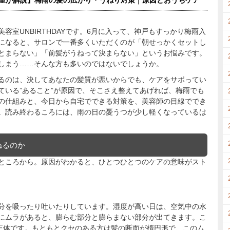
室が解説】梅雨の髪の広がり・うねり対策｜原因とおうちケア
容室UNBIRTHDAYです。6月に入って、神戸もすっかり梅雨入
になると、サロンで一番多くいただくのが「朝せっかくセットし
とまらない」「前髪がうねって決まらない」というお悩みです。
しまう……そんな方も多いのではないでしょうか。
るのは、決してあなたの髪質が悪いからでも、ケアをサボってい
ている”あること”が原因で、そこさえ整えてあげれば、梅雨でも
の仕組みと、今日から自宅でできる対策を、美容師の目線ででき
。読み終わるころには、雨の日の憂うつが少し軽くなっているは
ねるのか
ところから。原因がわかると、ひとつひとつのケアの意味がスト
分を吸ったり吐いたりしています。湿度が高い日は、空気中の水
にムラがあると、膨らむ部分と膨らまない部分が出てきます。こ
の正体です。もともとクセのある方は髪の断面が楕円形で、このム