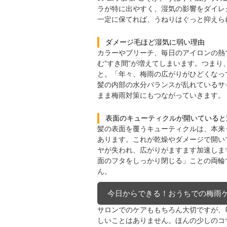
ラが特に出やすく、湿気の影響をダイレ
一定に保てれば、うねりはぐっと抑えら
ダメージ毛ほど湿気に弱い理由
カラーやブリーチ、毎日のアイロンの熱
む”すき間”が増えてしまいます。つま
と。「年々、梅雨の広がりがひどくなっ
髪の内部の水分バランスが乱れているサ
まま梅雨対策にもつながっていきます。
表面のキューティクルが開いていると
髪の表面を覆うキューティクルは、本来
あります。これが乾燥やダメージで開い
ヤが失われ、広がりがますます加速しま
面のフタをしっかり閉じる」ことの両輪
ん。
今日からできる！おうちでの梅雨
サロンでのケアももちろん大切ですが、
しいことはありません。ほんの少しのコ