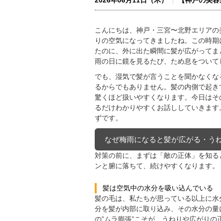
2026年06月11日（木）
【神戸の美容
こんにちは、神戸・三宮〜北野エリアの美
りの空気になってきましたね。この時期
たのに、外に出た瞬間に髪が広がってま
雨の日に鏡を見るたび、ため息をついて
でも、湿気で髪が言うことを聞かなくな
るからでもありません。髪の内側で起き
驚くほど扱いやすくなります。今日はそ
るだけわかりやすくお話ししていきます
ずです。
なぜ梅雨になると髪が広がる・う
対策の前に、まずは「敵の正体」を知る
ンと腑に落ちて、続けやすくなります。
髪は空気中の水分を吸い込んでいる
髪の毛は、私たちが思っている以上に水
分を髪が内部に取り込み、その水分の量
の”ムラ膨張”こそが、うねりや広がり