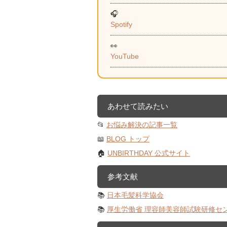
🎧
Spotify
👀
YouTube
あわせて読みたい
📂
お悩み解決の記事一覧
📖
BLOG トップ
🏠
UNBIRTHDAY 公式サイト
参考文献
📚
日本毛髪科学協会
📚
厚生労働省 理容師美容師試験研修セ