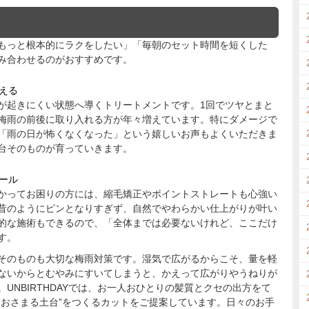
もっと根本的にラクをしたい」「毎朝のセット時間を短くした
み合わせるのがおすすめです。
える
が起きにくい状態へ導くトリートメントです。1回でツヤとまと
梅雨の前後に取り入れる方が年々増えています。特にダメージで
「雨の日が怖くなくなった」という嬉しいお声もよくいただきま
台そのものが育っていきます。
ール
かってお困りの方には、縮毛矯正やポイントストレートも心強い
昔のようにピンとなりすぎず、自然でやわらかい仕上がりが叶い
的な施術もできるので、「全体までは必要ないけれど、ここだけ
す。
そのものも大切な梅雨対策です。湿気で広がるからこそ、量を軽
ないからとむやみにすいてしまうと、かえって広がりやうねりが
UNBIRTHDAYでは、お一人おひとりの髪質とクセの出方をて
”おさまる土台”をつくるカットをご提案しています。日々のお手