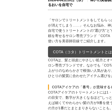
2026年06月10日（水）
神戸の美容師
るおいを自宅で
「サロンでトリートメントをしてもらっ
が消えてしまう……」そんなお悩み、神戸
自宅で使うトリートメントの”選び方”と”
頼を寄せるサロン専売ブランド「COT
使い方を美容師目線でご紹介します。
COTA（コタ）トリートメントとは？
COTAは、髪と頭皮にやさしい処方と
ロン専売ブランドです。なかでも「CO
上がりのなめらかさで根強い人気があります
ひとりの髪質に合わせたアイテム選びを
COTAアイケアの「番号」が意味する
COTAアイケアのトリートメントには1
の目安で、数字が大きくなるほど”しっと
えば細くてやわらかい髪の方が9番を使
の方が1番だとまとまりきらないことも