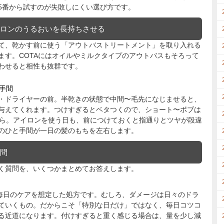
5番から試すのが失敗しにくい選び方です。
サロンのうるおいを長持ちさせる
て、乾かす前に使う「アウトバストリートメント」を取り入れる
ます。COTAにはオイルやミルクタイプのアウトバスもそろって
わせると相性も抜群です。
手間
・ドライヤーの前。半乾きの状態で中間〜毛先になじませると、
与えてくれます。つけすぎるとベタつくので、ショート〜ボブは
から。アイロンを使う日も、前につけておくと指通りとツヤが段違
のひと手間が一日の髪のもちを左右します。
質問
く質問を、いくつかまとめてお答えします。
は毎日のケアを想定した処方です。むしろ、ダメージは日々のドラ
ていくもの。だからこそ「特別な日だけ」ではなく、毎日コツコ
る近道になります。付けすぎると重く感じる場合は、量を少し減