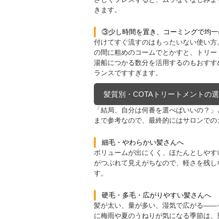
きます。
③少し時間を置き、コーミングで均一
付けてすぐ流すのはもったいない使い方
の間に粗めのコームでとかすと、トリー
湯船につかる数分を活用するのもおすす
ランスですすぎます。
髪質別・COTAトリートメントの
「結局、自分は何番を選べばいいの？」
まで参考なので、最終的にはサロンでの
細毛・やわらかい髪さんへ
ボリュームが出にくく、ほたんとしやす
がつぶれて見えがちなので、軽さを残し
す。
硬毛・多毛・広がりやすい髪さんへ
髪が太い、量が多い、湿気で広がる——
に梅雨や夏のうねりが気になる季節は、