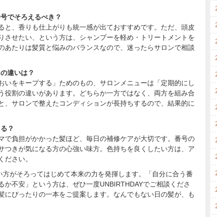
番号でそろえるべき？
ると、香りも仕上がりも統一感が出ておすすめです。ただ、頭皮
りさせたい、という方は、シャンプーを軽め・トリートメントを
のあたりは髪質と悩みのバランスなので、迷ったらサロンで相談
との違いは？
おいをキープする」ためのもの、サロンメニューは「定期的にし
う役割の違いがあります。どちらか一方ではなく、両方を組み合
と、サロンで整えたコンディションが長持ちするので、結果的に
える？
マで負担がかかった髪ほど、毎日の補修ケアが大切です。番号の
サつきが気になる方の心強い味方。色持ちを良くしたい方は、ア
ください。
使い方がそろってはじめて本来の力を発揮します。「自分に合う番
か不安」という方は、ぜひ一度UNBIRTHDAYでご相談くださ
髪にぴったりの一本をご提案します。なんでもない日の髪が、も