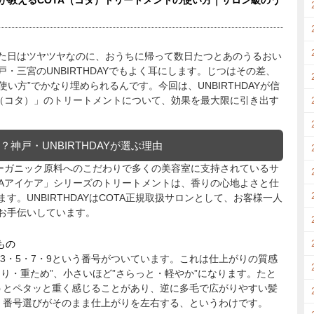
が教えるCOTA（コタ）トリートメントの使い方｜サロン級のう
た日はツヤツヤなのに、おうちに帰って数日たつとあのうるおい
・三宮のUNBIRTHDAYでもよく耳にします。じつはその差、
使い方”でかなり埋められるんです。今回は、UNBIRTHDAYが信
A（コタ）」のトリートメントについて、効果を最大限に引き出す
神戸・UNBIRTHDAYが選ぶ理由
オーガニック原料へのこだわりで多くの美容室に支持されているサ
TAアイケア」シリーズのトリートメントは、香りの心地よさと仕
。UNBIRTHDAYはCOTA正規取扱サロンとして、お客様一人
お手伝いしています。
もの
・3・5・7・9という番号がついています。これは仕上がりの質感
り・重ため”、小さいほど”さらっと・軽やか”になります。たと
うとペタッと重く感じることがあり、逆に多毛で広がりやすい髪
。番号選びがそのまま仕上がりを左右する、というわけです。