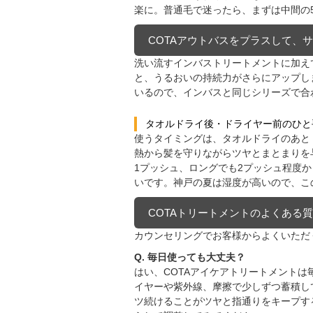
楽に。普通毛で迷ったら、まずは中間の
COTAアウトバスをプラスして、
洗い流すインバストリートメントに加え
と、うるおいの持続力がさらにアップし
いるので、インバスと同じシリーズで合
タオルドライ後・ドライヤー前のひと
使うタイミングは、タオルドライのあと
熱から髪を守りながらツヤとまとまりを
1プッシュ、ロングでも2プッシュ程度
いです。神戸の夏は湿度が高いので、こ
COTAトリートメントのよくある
カウンセリングでお客様からよくいただ
Q. 毎日使っても大丈夫？
はい、COTAアイケアトリートメント
イヤーや紫外線、摩擦で少しずつ蓄積し
ツ続けることがツヤと指通りをキープす