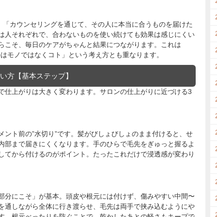
は、「カウンセリングを通じて、その人に本当に合うものを届けた
は人それぞれで、合わないものを使い続けても効果は感じにくい
らこそ、毎日のケアがちゃんと結果につながります。これは
売るのはモノではなくコト」という考え方とも重なります。
使い方【基本ステップ】
で仕上がりは大きく変わります。サロンの仕上がりに近づける3
メント前の”水切り”です。髪がびしょびしょのまま付けると、せ
内部まで届きにくくなります。手のひらで毛先をぎゅっと握るよ
してから付けるのがポイント。たったこれだけで浸透感が変わり
部分にこそ」が基本。頭皮や根元には付けず、傷みやすい中間〜
を通しながら全体に行き渡らせ、毛先は両手で挟み込むようにや
す。根元べったりを防ぐことで、乾かしたあとの軽さもキープで