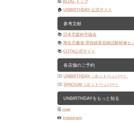
📖
BLOG トップ
🏠
UNBIRTHDAY 公式サイト
参考文献
📚
日本毛髪科学協会
📚
厚生労働省 理容師美容師試験研修セ
📚
COTA公式サイト
各店舗のご予約
💇‍♀️
UNBIRTHDAY（ホットペッパー）
💇‍♀️
SPACIUM（ホットペッパー）
UNBIRTHDAYをもっと知る
🗒️
note
📸
Instagram