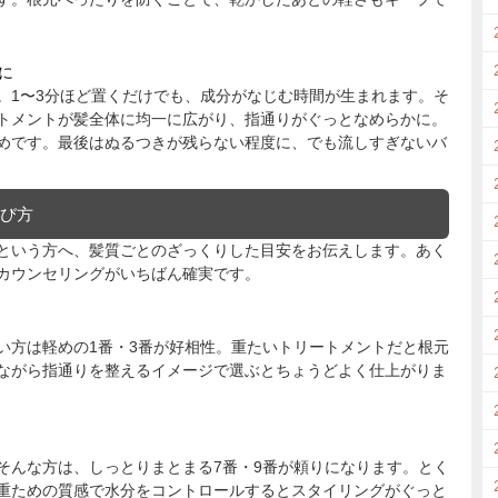
に
。1〜3分ほど置くだけでも、成分がなじむ時間が生まれます。そ
トメントが髪全体に均一に広がり、指通りがぐっとなめらかに。
めです。最後はぬるつきが残らない程度に、でも流しすぎないバ
選び方
という方へ、髪質ごとのざっくりした目安をお伝えします。あく
カウンセリングがいちばん確実です。
い方は軽めの1番・3番が好相性。重たいトリートメントだと根元
ながら指通りを整えるイメージで選ぶとちょうどよく仕上がりま
そんな方は、しっとりまとまる7番・9番が頼りになります。とく
重ための質感で水分をコントロールするとスタイリングがぐっと