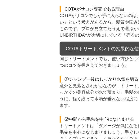
COTAがサロン専売である理由
COTAがサロンでしか手に入らないの
い」という考えがあるから。髪質や悩み
ものです。プロが見立てたうえで選ぶか
UNBIRTHDAYが大切にしている「
COTAトリートメントの効果的な
同じトリートメントでも、使い方ひとつ
つのコツを押さえておきましょう。
①シャンプー後はしっかり水気を切る
意外と見落とされがちなのが、トリート
っかくの美容成分が水で薄まり、毛髪の
うに、軽く絞って水滴が垂れない程度に
ます。
②中間から毛先を中心になじませる
トリートメントは「ダメージが気になる
毛先を中心になじませましょう。手ぐし
さしくプレスすると、ムラなくなじみま