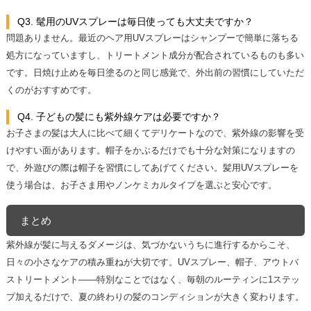
Q3. 髦用のUVスプレーは毎日使っても大丈夫ですか？
問題ありません。最近のヘア用UVスプレーはシャンプーで簡単に落ちる
処方になっていますし、トリートメント成分が配合されているものも多い
です。日焼け止めを毎日塗るのと同じ感覚で、外出前の習慣にしていただ
くのがおすすめです。
Q4. 子どもの髪にも紫外線ケアは必要ですか？
お子さまの髪は大人に比べて細くてデリケートなので、紫外線の影響を受
けやすい面があります。帽子をかぶるだけでも十分な対策になりますの
で、外遊びの際は帽子を習慣にしてあげてください。髪用UVスプレーを
使う場合は、お子さま用やノンケミカルタイプを選ぶと安心です。
まとめ
紫外線が髪に与えるダメージは、気づかないうちに進行するからこそ、
日々の小さなケアの積み重ねが大切です。UVスプレー、帽子、アウトバ
ストリートメント——特別なことではなく、毎朝のルーティンに1ステッ
プ加えるだけで、夏の終わりの髪のコンディションが大きく変わります。