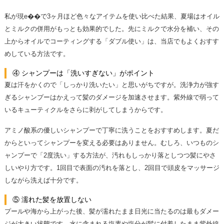
私が現e��で3ヶ月ほど色々なアイテムを使い比べた結果、夏場はオイル
とミルクの併用がもっとも効果的でした。先にミルクで水分を補い、その
上からオイルでコーティングする「ダブル使い」は、当店でもよくおすす
めしている方法です。
④ シャンプーは「洗いすぎない」がポイント
夏は汗をかくので「しっかり洗いたい」と思いがちですが。洗浄力が強す
ぎるシャンプーはかえって髪のダメージを加速させます。紫外線で弱って
いるキューティクルをさらに剥がしてしまうからです。
アミノ酸系の優しいシャンプーで丁寧に洗うことをおすすめします。夏だ
からといってシャンプーを変える必要はありません。むしろ、いつものシ
ャンプーで「2度洗い」する方法が、汚れもしっかり落としつつ髪にやさ
しいやり方です。1回目で表面の汚れを落とし、2回目で頭皮をマッサージ
しながら洗えば十分です。
⑤ 濡れた髪を放置しない
プールや海から上がった後、髪が濡れたまま日光に当たるのは最もダメー
ジが大きい状態です。水に含まれる塩素や塩分が髪に付着したまま紫外線