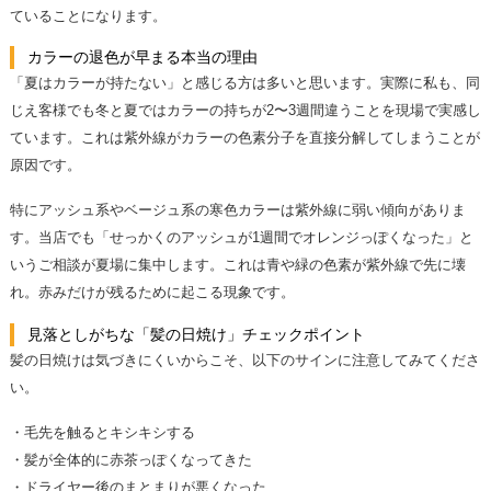
ていることになります。
カラーの退色が早まる本当の理由
「夏はカラーが持たない」と感じる方は多いと思います。実際に私も、同
じえ客様でも冬と夏ではカラーの持ちが2〜3週間違うことを現場で実感し
ています。これは紫外線がカラーの色素分子を直接分解してしまうことが
原因です。
特にアッシュ系やベージュ系の寒色カラーは紫外線に弱い傾向がありま
す。当店でも「せっかくのアッシュが1週間でオレンジっぽくなった」と
いうご相談が夏場に集中します。これは青や緑の色素が紫外線で先に壊
れ。赤みだけが残るために起こる現象です。
見落としがちな「髪の日焼け」チェックポイント
髪の日焼けは気づきにくいからこそ、以下のサインに注意してみてくださ
い。
・毛先を触るとキシキシする
・髪が全体的に赤茶っぽくなってきた
・ドライヤー後のまとまりが悪くなった