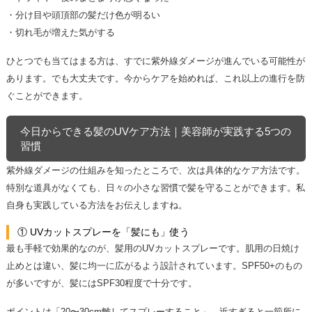
・分け目や頭頂部の髪だけ色が明るい
・切れ毛が増えた気がする
ひとつでも当てはまる方は、すでに紫外線ダメージが進んでいる可能性が
あります。でも大丈夫です。今からケアを始めれば、これ以上の進行を防
ぐことができます。
今日からできる髪のUVケア方法｜美容師が実践する5つの
習慣
紫外線ダメージの仕組みを知ったところで、次は具体的なケア方法です。
特別な道具がなくても、日々の小さな習慣で髪を守ることができます。私
自身も実践している方法をお伝えしますね。
① UVカットスプレーを「髪にも」使う
最も手軽で効果的なのが、髪用のUVカットスプレーです。肌用の日焼け
止めとは違い、髪に均一に広がるよう設計されています。SPF50+のもの
が多いですが、髪にはSPF30程度で十分です。
ポイントは「20〜30cm離してスプレーすること」。近すぎると一箌所に