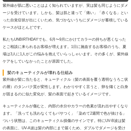
紫外線が肌に悪いことはよく知られていますが、実は髪も同じようにダメ
ージを受けています。しかも、髪は肌と違って「痛い」「赤くなる」とい
った自覚症状が出にくいため、気づかないうちにダメージが蓄積している
ケースがほとんどです。
私たちUNBIRTHDAYでも、6月〜9月にかけてカラーの持ちが悪くなった
とご相談に来られるお客様が増えます。1日に施血するお客様のうち、夏
場は3人に1人がこの悩みを抱えていらっしゃいます。その多くが、紫外線
ケアをしていなかったことが原因でした。
髪のキューティクルが壊れる仕組み
紫外線が髪に当たると、キューティクル（髪の表面を覆う透明なうろこ状
の層）のタンパク質が変性します。わかりやすく言うと、卵を煼くと白身
が固まるのに似た変化が、髪の表面で起きているイメージです。
キューティクルが傷むと、内部の水分やカラーの色素が流れ出やすくなり
ます。「洗っても洗わなくてもパサつく」「染めて2週間で色が抜ける」
ついう状態は、このキューティクル損傷のサインです。特にUV-B波は髪
の表面に、UV-A波は髪の内部にまで届くため、ダブルでダメージを受け