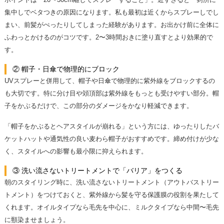
集中しでベタつきの原因になります。私も最初は近くからスプレーしでし
まい、前髪がぺったりしてしまった経験があります。お出かけ前に全体に
ふわっとかけるのがコツです。2〜3時間おきに塗り直すとより効果的で
す。
② 帽子・日傘で物理的にブロック
UVスプレーと併用して、帽子や日傘で物理的に紫外線をブロックするの
も大切です。特に分け目や頝頂部は紫外線をもっとも受けやすい部分。帽
子をかぶるだけで、この部分のダメージをかなり軽減できます。
「帽子をかぶるとヘアスタイルが崩れる」という方には、ゆったりしたバ
ケットハットや通気性の良い麦わら帽子がおすすめです。締め付けが少な
く、スタイルへの影響も最小限に抑えられます。
③ 洗い流さないトリートメントで「バリア」をつくる
朝のスタイリング時に、洗い流さないトリートメント（アウトバストリー
トメント）をつけておくと、紫外線から髪を守る保護膜の役割を果たして
くれます。オイルタイプなら毛先を中心に、ミルクタイプなら中間〜毛先
に頨染ませましょう。