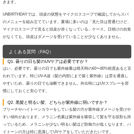
きます。
UNBIRTHDAYでは、頭皮の状態をマイクロスコープで確認してからスパ
のメニューを組み立てています。夏場に多いのは「見た目は普通だけど、
マイクロスコープで見ると頭皮が赤くなっている」ケース。日焼けの自覚
がなくても、頭皮はダメージを受けていることが少なくありません。
よくある質問（FAQ）
Q1. 曇りの日も髪のUVケアは必要ですか？
はい、必要です。曇りの日でも紫外線量は晴天時の60〜80%程度あると言
われています。特にUV-A波（髪の内部にまで届く紫外線）は雲を通過し
やすいため、曇りの日でも油断できません。外出時にはUVスプレーを習
慣にしておくと安心です。
Q2. 黒髪と明るい髪、どちらが紫外線に弱いですか？
ブリーチやハイトーンカラーをしている髪の方が紫外線ダメージを受けや
すい傾向があります。メラニン色素は紫外線を吸収して髪を守る役割も持
っているため、メラニンが少ない明るい髪ほど防御力が低くなります。ハ
イトーンの方は特に意識してUVケアをしていただきたいです。