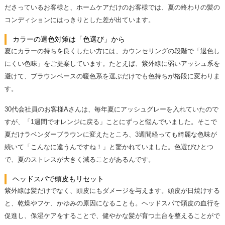
ださっているお客様と、ホームケアだけのお客様では、夏の終わりの髪の
コンディションにはっきりとした差が出ています。
カラーの退色対策は「色選び」から
夏にカラーの持ちを良くしたい方には、カウンセリングの段階で「退色し
にくい色味」をご提案しています。たとえば、紫外線に弱いアッシュ系を
避けて、ブラウンベースの暖色系を選ぶだけでも色持ちが格段に変わりま
す。
30代会社員のお客様Aさんは、毎年夏にアッシュグレーを入れていたので
すが、「1週間でオレンジに戻る」ことにずっと悩んでいました。そこで
夏だけラベンダーブラウンに変えたところ、3週間経っても綺麗な色味が
続いて「こんなに違うんですね！」と驚かれていました。色選びひとつ
で、夏のストレスが大きく減ることがあるんです。
ヘッドスパで頭皮もリセット
紫外線は髪だけでなく、頭皮にもダメージを与えます。頭皮が日焼けする
と、乾燥やフケ、かゆみの原因になることも。ヘッドスパで頭皮の血行を
促進し、保湿ケアをすることで、健やかな髪が育つ土台を整えることがで